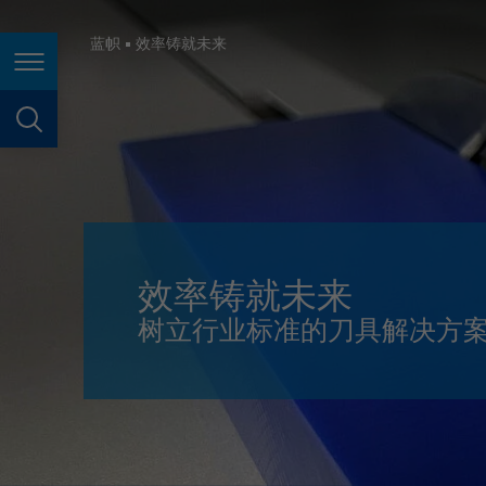
España
France
蓝帜
效率铸就未来
页面导航
Great Britain
Italia
页面搜索
India
Japan (日本)
Lietuva
效率铸就未来
Magyarország
树立行业标准的刀具解决方
Malaysia
México