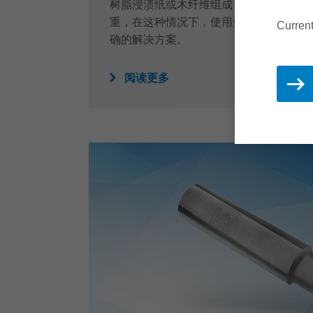
树脂浸渍纸或木纤维组成，因此加工该材
重，在这种情况下，使用蓝帜的金刚石柄
Current
确的解决方案。
阅读更多