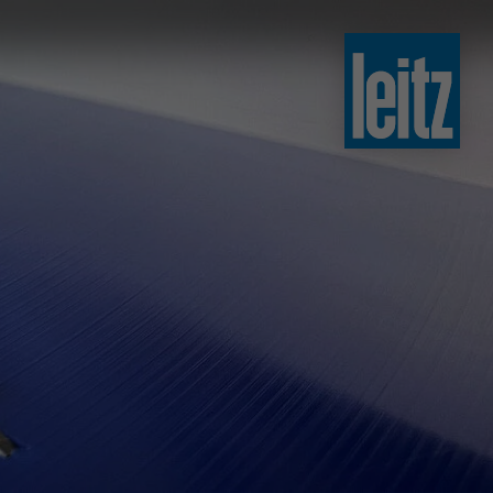
slovenski
english
english
türkçe
english
tiếng việt
中文
ไทย
yкраїнська