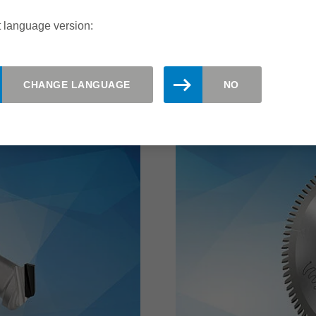
料总会导致刀具磨损加
铣刀加工该材料才是正
 language version:
阅读更多
CHANGE LANGUAGE
NO