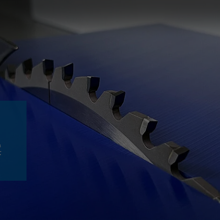
Slovenija
español
Suomi
français
Taiwan
english
Türkiye
italiano
USA
english
Việt Nam
日本語
中国
english
ประเทศไทย
magyar
案
Україна
english
español