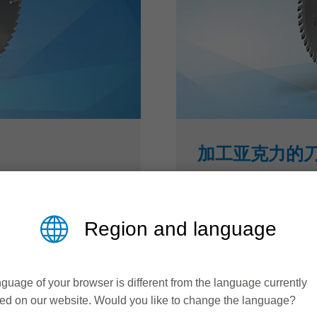
加工亚克力的
蓝帜专门为加工亚克力
加工质量和生产率方面
Region and language
或层压织物，都是硬塑
设计结构特性和坚固的
用，这一点在家具生
guage of your browser is different from the language currently
以及安全卫生等领域都
ed on our website. Would you like to change the language?
都是由三聚氰胺或酚醛