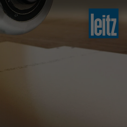
slovenski
english
english
türkçe
english
tiếng việt
中文
ไทย
yкраїнська