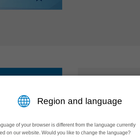
概览
Region and language
半径小，可获
guage of your browser is different from the language currently
有两种直径可
ed on our website. Would you like to change the language?