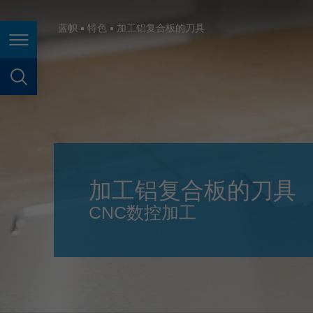
España
France
蓝帜
特色
加工铝复合板的刀具
页面导航
Great Britain
Italia
页面搜索
India
Japan (日本)
Lietuva
加工铝复合板的刀具
Magyarország
CNC数控加工
Malaysia
México