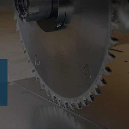
Slovenija
español
Suomi
français
Taiwan
english
Türkiye
italiano
USA
english
Việt Nam
日本語
中国
english
ประเทศไทย
magyar
Україна
english
español