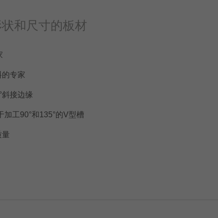
形状和尺寸的板材
家
料的专家
5°斜接边缘
加工90°和135°的V型槽
质量