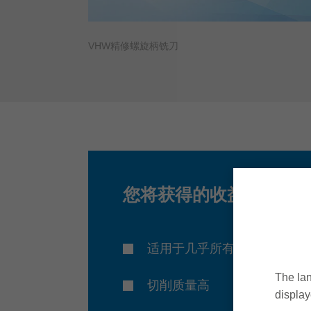
VHW精修螺旋柄铣刀
您将获得的收益
适用于几乎所有的铝复合板
The lan
切削质量高
display