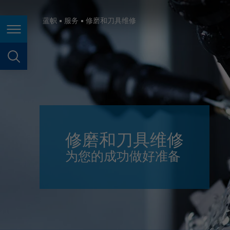
España
France
蓝帜
服务
修磨和刀具维修
页面导航
Great Britain
Italia
页面搜索
India
Japan (日本)
Lietuva
修磨和刀具维修
Magyarország
为您的成功做好准备
Malaysia
México