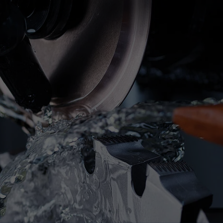
Slovenija
español
Suomi
français
Taiwan
english
Türkiye
italiano
USA
english
Việt Nam
日本語
中国
english
ประเทศไทย
magyar
Україна
english
español