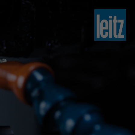
slovenski
english
english
türkçe
english
tiếng việt
中文
ไทย
yкраїнська