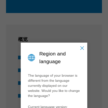
概览
Region and
直径8、10和12 mm可供选择
language
适用于所有常规设备
The language of your browser is
different from the language
现货供应
currently displayed on our
website. Would you like to change
带马拉松涂层
the language?
Current language version: