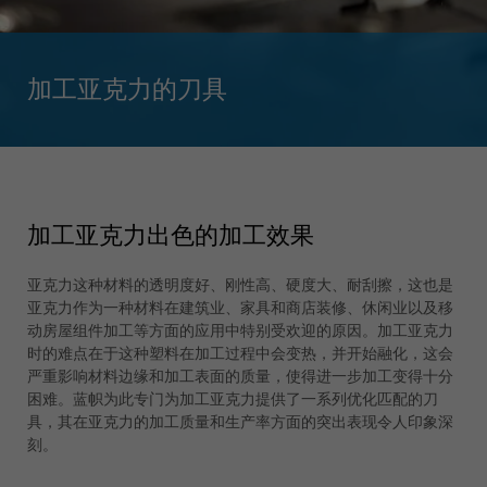
Singapore
english
Slovenija
加工亚克力的刀具
slovenski
Suomi
english
Taiwan
english
加工亚克力出色的加工效果
Türkiye
türkçe
亚克力这种材料的透明度好、刚性高、硬度大、耐刮擦，这也是
亚克力作为一种材料在建筑业、家具和商店装修、休闲业以及移
USA
动房屋组件加工等方面的应用中特别受欢迎的原因。加工亚克力
english
时的难点在于这种塑料在加工过程中会变热，并开始融化，这会
严重影响材料边缘和加工表面的质量，使得进一步加工变得十分
Việt Nam
困难。蓝帜为此专门为加工亚克力提供了一系列优化匹配的刀
tiếng việt
具，其在亚克力的加工质量和生产率方面的突出表现令人印象深
刻。
中国
中文