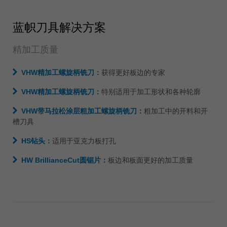
ประเทศไทย
蓝帜刀具解决方案
ไทย
Україна
精加工质量
yкраїнська
VHW精加工螺旋柄铣刀：
获得更好板边的专家
VHW精加工螺旋柄铣刀：
特别适用于加工形状和各种轮廓
VHW带马拉松涂层粗加工螺旋柄铣刀：
粗加工中的开料和开
槽刀具
HS钻头：
适用于亚克力板打孔
HW BrillianceCut圆锯片：
板边和板面更好的加工质量