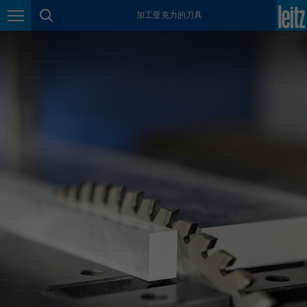
加工亚克力的刀具
México
页面导航
页面搜索
español
Nederland
nederlands
Österreich
deutsch
Polska
polski
Portugal
português
România
Română
Schweiz
deutsch
français