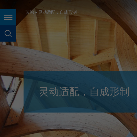
España
France
蓝帜
灵动适配，自成形制
页面导航
Great Britain
Italia
页面搜索
India
Japan (日本)
Lietuva
Magyarország
灵动适配，自成形制
Malaysia
México