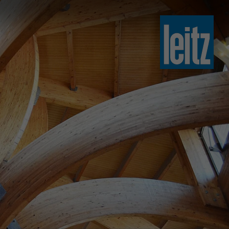
slovenski
english
english
türkçe
english
tiếng việt
中文
ไทย
yкраїнська