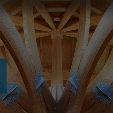
Slovenija
español
Suomi
français
Taiwan
english
Türkiye
italiano
USA
english
Việt Nam
日本語
中国
english
ประเทศไทย
magyar
Україна
english
español