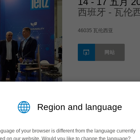
14
-
17 五月 2
西班牙 - 瓦伦
46035 瓦伦西亚
网站
Region and language
guage of your browser is different from the language currently
ed on our website. Would you like to change the language?