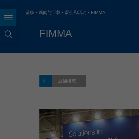
España
France
蓝帜
新闻与下载
展会和活动
FIMMA
页面导航
Great Britain
FIMMA
Italia
页面搜索
India
Japan (日本)
Lietuva
返回概览
Magyarország
Malaysia
México