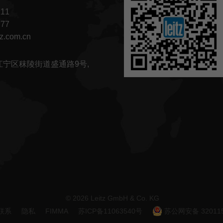
111
777
tz.com.cn
宁区秣陵街道盛通路9号,
© 2026 Leitz GmbH & Co. KG
联系
隐私
FIMMA
苏ICP备11063540号
苏公网安备 320115