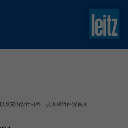
slovenski
english
english
türkçe
english
tiếng việt
中文
ไทย
yкраїнська
以及室内设计材料、技术和组件贸易展