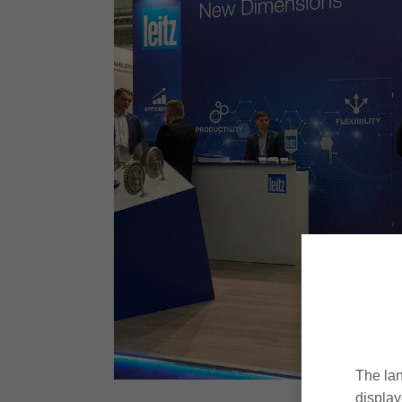
The lan
display