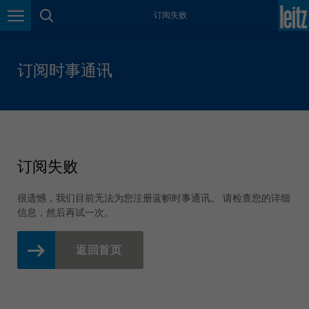
Great Britain
订阅失败
english
页面导航
页面搜索
Italia
italiano
订阅时事通讯
India
english
Japan (日本)
日本語
订阅失败
Lietuva
english
很遗憾，我们目前无法为您注册蓝帜时事通讯。 请检查您的详细
Magyarország
信息，然后再试一次。
magyar
返回首页
Malaysia
english
México
español