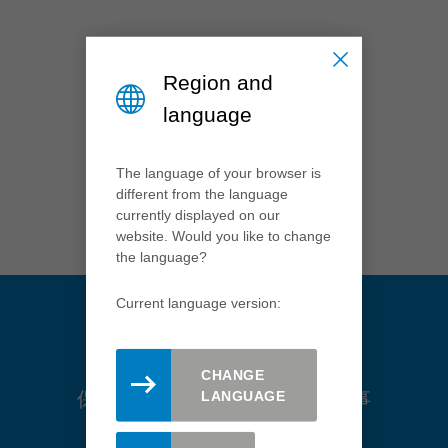
Nederland
nederlands
Region and
Österreich
language
deutsch
Polska
The language of your browser is
polski
different from the language
Portugal
currently displayed on our
português
website. Would you like to change
the language?
România
Română
Current language version:
Schweiz
deutsch
français
CHANGE
Singapore
LANGUAGE
保持更新。在此处注册 Leitz 时事
english
通讯。