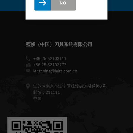
Slovenija
NO
slovenski
Suomi
english
Taiwan
english
蓝帜（中国）刀具系统有限公司
Türkiye
+86 25 52103111
türkçe
+86 25 52103777
leitzchina@leitz.com.cn
USA
english
江苏省南京市江宁区秣陵街道盛通路9号,
Việt Nam
邮编：211111
tiếng việt
中国
中国
中文
ประเทศไทย
ไทย