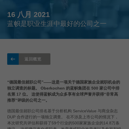
Singapore
english
16 八月 2021
Slovenija
蓝帜是职业生涯中最好的公司之一
slovenski
Suomi
english
Taiwan
english
返回概览
Türkiye
türkçe
“德国最佳就职公司”——这是一项关于德国家族企业就职机会的
USA
独立调查的标题。 Oberkochen 的蓝帜集团在 500 家公司中排
english
名第 17 位。 这使得蓝帜成为众多享有全球声誉并获得“非常高
推荐”评级的公司之一。
Việt Nam
tiếng việt
德国最佳就职公司排名基于分析机构 ServiceValue 与商业杂志
DUP 合作进行的一项独立调查。 在不涉及上市公司的情况下，
中国
本次研究共评估和获得了59个行业的500家家族企业的14.8万条
中文
建议。 这些建议来自求职者、改变者或职业改变者以及专家和经