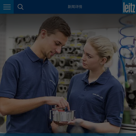
新闻详情
México
页面导航
页面搜索
español
Nederland
nederlands
Österreich
deutsch
Polska
polski
Portugal
português
România
Română
Schweiz
deutsch
français