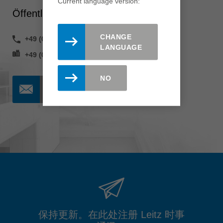
Current language version:
Öffentlichkeitsarbeit
CHANGE
+49 (0) 7364 950 204
LANGUAGE
+49 (0) 7364 950 662
NO
联系我们
保持更新。在此处注册 Leitz 时事