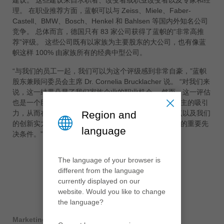
理。 在职业推荐方面，蓝帜可以与 Zeiss、Miele、Faber-
ประเทศไทย
Castell、BMW、Bosch、Henkel 和 Bahlsen 等国内外知名公司
ไทย
竞争。 总体而言，德国只有 83 家公司获得了蓝帜的“非常高推
荐”评级。 这些公司既有以家族为主要股东的大公司，也有像蓝
Україна
帜这样 100% 由家族所有的经典中型公司。
yкраїнська
“与我们的员工一起，我们可以为这个评级感到非常自豪，”蓝帜
股东兼顾问委员会主席 Dr. Cornelia Brucklacher 说。 “对我们来
说，这一结果凸显了我们家族企业的职业机会。 然而，这一评估
也是一个巨大的激励，我们将继续逐步提高我们作为雇主的吸引
力，从而在全球范围内可持续地加强蓝帜集团。 这一点以及我们
Region and
的创新实力是进一步扩大我们作为世界市场领导者地位的重要先
language
决条件。”
The language of your browser is
different from the language
currently displayed on our
website. Would you like to change
the language?
Marketing