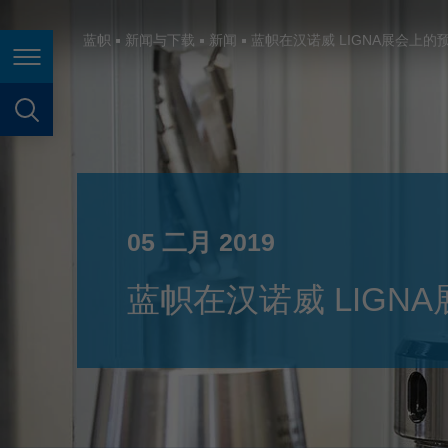
España
France
蓝帜
新闻与下载
新闻
蓝帜在汉诺威 LIGNA展会上的
页面导航
Great Britain
Italia
页面搜索
India
Japan (日本)
05 二月 2019
Lietuva
Magyarország
蓝帜在汉诺威 LIGN
Malaysia
México