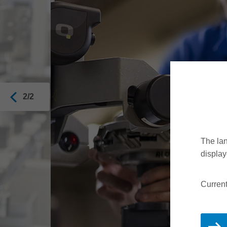
2/2
The lan
display
Current