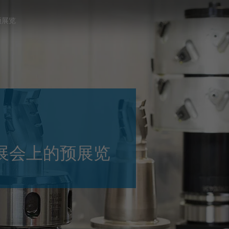
Slovenija
español
Suomi
预展览
français
Taiwan
english
Türkiye
italiano
USA
english
Việt Nam
日本語
中国
english
ประเทศไทย
magyar
A展会上的预展览
Україна
english
español