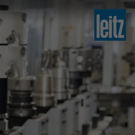
slovenski
english
english
türkçe
english
tiếng việt
中文
ไทย
yкраїнська