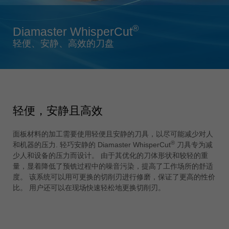
Singapore
english
®
Diamaster WhisperCut
Slovenija
轻便、安静、高效的刀盘
slovenski
Suomi
english
Taiwan
english
轻便，安静且高效
Türkiye
türkçe
面板材料的加工需要使用轻便且安静的刀具，以尽可能减少对人
®
和机器的压力. 轻巧安静的 Diamaster WhisperCut
刀具专为减
USA
少人和设备的压力而设计。 由于其优化的刀体形状和较轻的重
english
量，显着降低了预铣过程中的噪音污染，提高了工作场所的舒适
度。 该系统可以用可更换的切削刃进行修磨，保证了更高的性价
Việt Nam
比。 用户还可以在现场快速轻松地更换切削刃。
tiếng việt
中国
中文