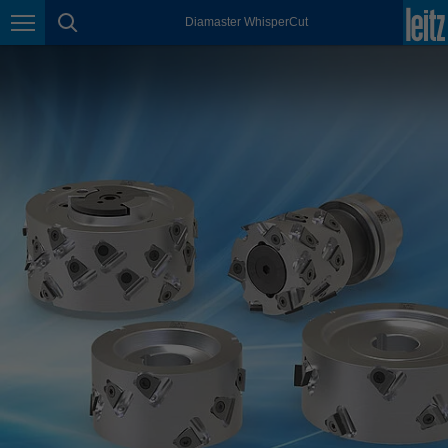
Diamaster WhisperCut
México
页面导航
页面搜索
español
Nederland
nederlands
Österreich
deutsch
Polska
polski
Portugal
português
România
Română
Schweiz
deutsch
français